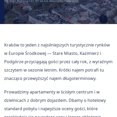
fot. Ingo Mehling / CC BY-SA 4.0, Wikimedia Commons
Kraków to jeden z najsilniejszych turystycznie rynków
w Europie Środkowej — Stare Miasto, Kazimierz i
Podgórze przyciągają gości przez cały rok, z wyraźnym
szczytem w sezonie letnim. Krótki najem potrafi tu
znacząco przewyższyć najem długoterminowy.
Prowadzimy apartamenty w ścisłym centrum i w
dzielnicach z dobrym dojazdem. Dbamy o hotelowy
standard pobytu i najwyższe oceny gości, które