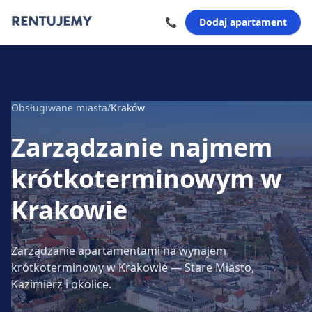
📞
Dodaj apartament
Obsługiwane miasta
/
Kraków
Zarządzanie najmem
krótkoterminowym
w
Krakowie
Zarządzanie apartamentami na wynajem
krótkoterminowy w Krakowie — Stare Miasto,
Kazimierz i okolice.