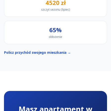
4520 zł
szczyt sezonu (
lipiec
)
65
%
obłożenie
Policz przychód swojego mieszkania →
Masz apartament
w