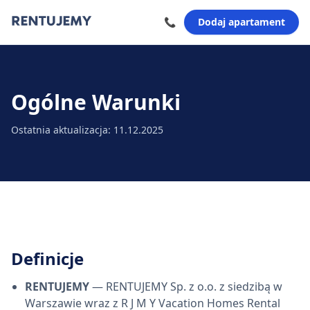
📞
Dodaj apartament
Ogólne Warunki
Ostatnia aktualizacja:
11.12.2025
Definicje
RENTUJEMY
— RENTUJEMY Sp. z o.o. z siedzibą w
Warszawie wraz z R J M Y Vacation Homes Rental