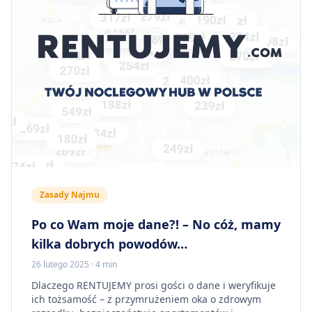
Zasady Najmu
Po co Wam moje dane?! – No cóż, mamy
kilka dobrych powodów…
26 lutego 2025
·
4 min
Dlaczego RENTUJEMY prosi gości o dane i weryfikuje
ich tożsamość – z przymrużeniem oka o zdrowym