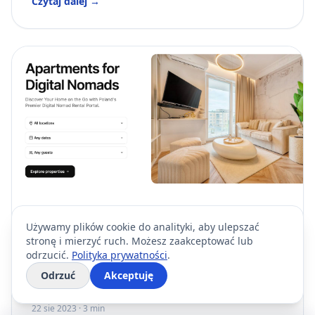
Czytaj dalej →
Wynajem krótkoterminowy; Digital Nomad
Używamy plików cookie do analityki, aby ulepszać
stronę i mierzyć ruch. Możesz zaakceptować lub
Start portalu RENTUJEMY.COM - Jak
odrzucić.
Polityka prywatności
.
Skierować Ofertę Nieruchomości w
Odrzuć
Akceptuję
Stronę Cyfrowych Nomadów
22 sie 2023
·
3 min