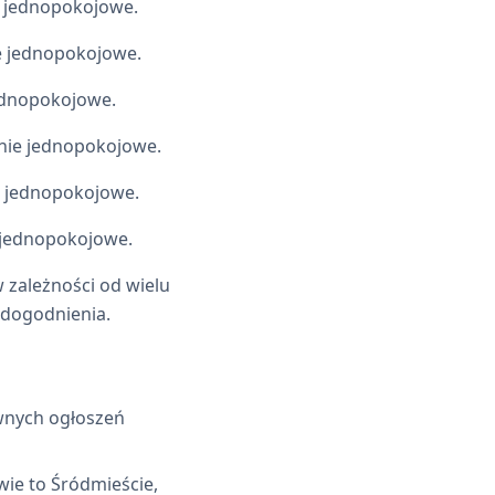
e jednopokojowe.
e jednopokojowe.
jednopokojowe.
anie jednopokojowe.
e jednopokojowe.
 jednopokojowe.
zależności od wielu
udogodnienia.
ywnych ogłoszeń
ie to Śródmieście,