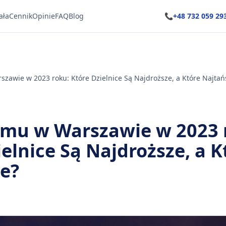
ała
Cennik
Opinie
FAQ
Blog
📞
+48 732 059 29
zawie w 2023 roku: Które Dzielnice Są Najdroższe, a Które Najtań
mu w Warszawie w 2023 
elnice Są Najdroższe, a K
e?