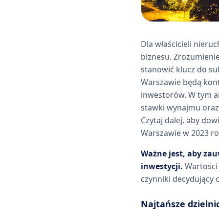
Dla właścicieli nier
biznesu. Zrozumieni
stanowić klucz do suk
Warszawie będą konty
inwestorów. W tym ar
stawki wynajmu oraz 
Czytaj dalej, aby dow
Warszawie w 2023 ro
Ważne jest, aby zau
inwestycji.
Wartości 
czynniki decydujący 
Najtańsze dzieln