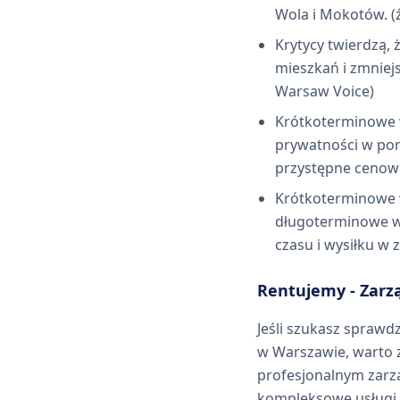
Wola i Mokotów. (ź
Krytycy twierdzą
mieszkań i zmniej
Warsaw Voice)
Krótkoterminowe 
prywatności w por
przystępne cenowo 
Krótkoterminowe 
długoterminowe wy
czasu i wysiłku w 
Rentujemy - Zar
Jeśli szukasz spraw
w Warszawie, warto z
profesjonalnym zarz
kompleksowe usługi d