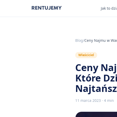
Jak to dzi
Blog
/
Ceny Najmu w Wars
Właściciel
Ceny Naj
Które Dzi
Najtańsz
11 marca 2023
·
4 min