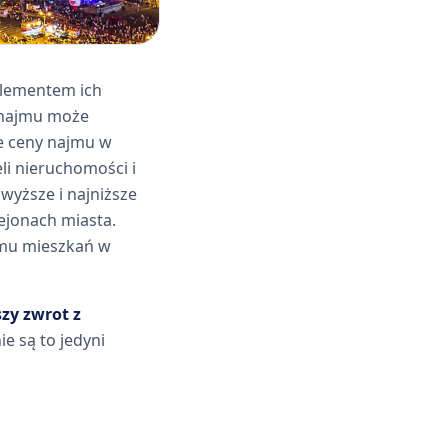
elementem ich
t najmu może
że ceny najmu w
i nieruchomości i
wyższe i najniższe
ejonach miasta.
ajmu mieszkań w
zy zwrot z
ie są to jedyni