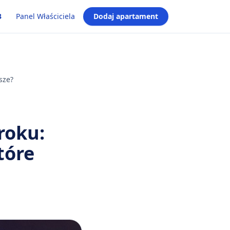
3
Panel Właściciela
Dodaj apartament
sze?
roku:
tóre