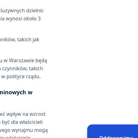
kluzywnych dzielnic
a wynosi około 3
ników, takich jak
jmu w Warszawie będą
 czynników, takich
w polityce rządu.
rminowych w
ieć wpływ na wzrost
yć dla właścicieli
nowego wynajmu mogą
y właściciele