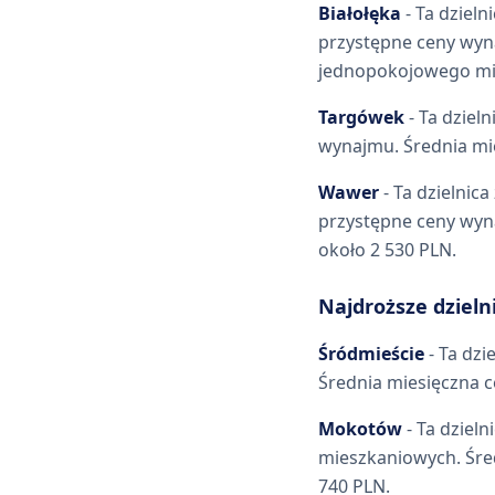
Białołęka
- Ta dziel
przystępne ceny wyn
jednopokojowego mie
Targówek
- Ta dziel
wynajmu. Średnia mi
Wawer
- Ta dzielnic
przystępne ceny wyn
około 2 530 PLN.
Najdroższe dzieln
Śródmieście
- Ta dzi
Średnia miesięczna 
Mokotów
- Ta dzieln
mieszkaniowych. Śre
740 PLN.