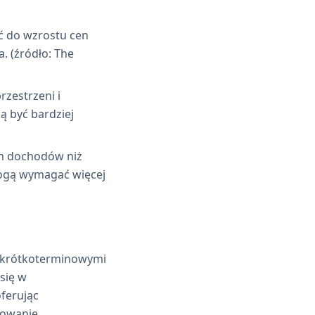
ć do wzrostu cen
. (źródło: The
zestrzeni i
ą być bardziej
h dochodów niż
mogą wymagać więcej
i krótkoterminowymi
się w
ferując
mowanie