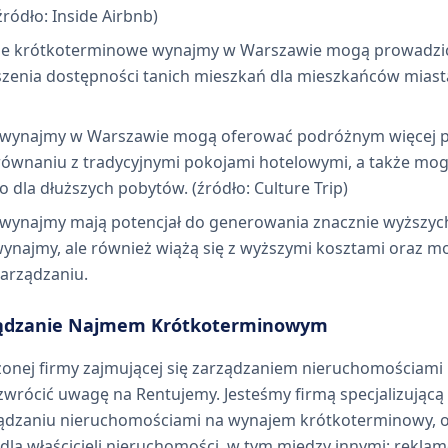
ródło: Inside Airbnb)
, że krótkoterminowe wynajmy w Warszawie mogą prowadzi
szenia dostępności tanich mieszkań dla mieszkańców miasta
wynajmy w Warszawie mogą oferować podróżnym więcej pr
ównaniu z tradycyjnymi pokojami hotelowymi, a także mog
dla dłuższych pobytów. (źródło: Culture Trip)
wynajmy mają potencjał do generowania znacznie wyższyc
najmy, ale również wiążą się z wyższymi kosztami oraz 
zarządzaniu.
ządzanie Najmem Krótkoterminowym
dzonej firmy zajmującej się zarządzaniem nieruchomościam
wrócić uwagę na Rentujemy. Jesteśmy firmą specjalizującą 
ądzaniu nieruchomościami na wynajem krótkoterminowy, o
la właścicieli nieruchomości, w tym między innymi: rekla