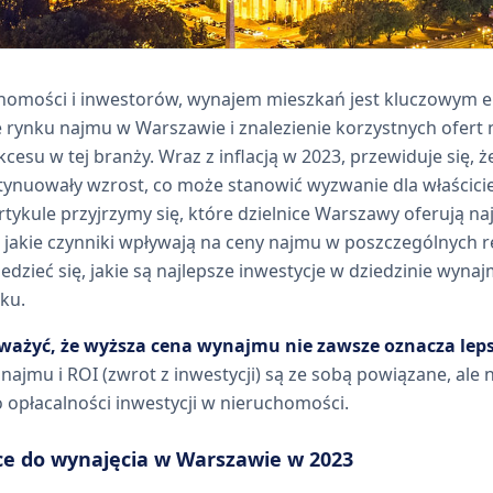
uchomości i inwestorów, wynajem mieszkań jest kluczowym 
e rynku najmu w Warszawie i znalezienie korzystnych ofer
cesu w tej branży. Wraz z inflacją w 2023, przewiduje się, 
nuowały wzrost, co może stanowić wyzwanie dla właściciel
tykule przyjrzymy się, które dzielnice Warszawy oferują naj
jakie czynniki wpływają na ceny najmu w poszczególnych r
iedzieć się, jakie są najlepsze inwestycje w dziedzinie wyn
ku.
ważyć, że wyższa cena wynajmu nie zawsze oznacza leps
najmu i ROI (zwrot z inwestycji) są ze sobą powiązane, ale n
o opłacalności inwestycji w nieruchomości.
ice do wynajęcia w Warszawie w 2023