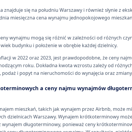
ica znajduje się na południu Warszawy i również słynie z eks
dnia miesięczna cena wynajmu jednopokojowego mieszkani
eny wynajmu mogą się różnić w zależności od różnych czyn
 wiek budynku i położenie w obrębie każdej dzielnicy.
nflacji w 2022 oraz 2023, jest prawdopodobne, że ceny na
hodzącym roku. Dokładna kwota wzrostu zależy od różnych
, podaż i popyt na nieruchomości do wynajęcia oraz zmiany 
koterminowych a ceny najmu wynajmów długote
ajem mieszkań, takich jak wynajem przez Airbnb, może m
ych dzielnicach Warszawy. Wynajem krótkoterminowy może b
niż wynajem długoterminowy, ponieważ ceny krótkotermi
niż ceny długoterminowego wynajmu. W rezultacie, niektórz