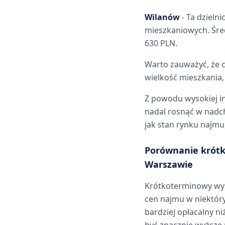
Wilanów
- Ta dzieln
mieszkaniowych. Śre
630 PLN.
Warto zauważyć, że c
wielkość mieszkania,
Z powodu wysokiej i
nadal rosnąć w nadc
jak stan rynku najmu
Porównanie krót
Warszawie
Krótkoterminowy wyn
cen najmu w niektór
bardziej opłacalny 
być znacznie wyższe 