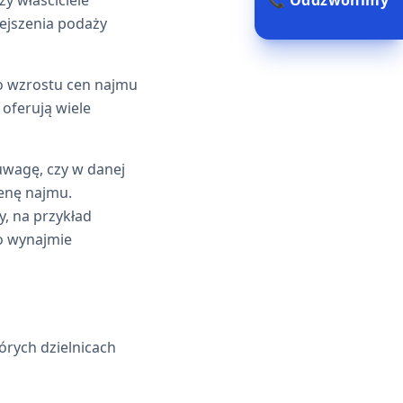
📞 Oddzwonimy
ejszenia podaży
o wzrostu cen najmu
 oferują wiele
uwagę, czy w danej
enę najmu.
, na przykład
 o wynajmie
rych dzielnicach