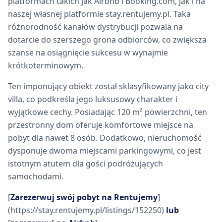
platformach takich jak Airbnb i Booking.com, jak i na
naszej własnej platformie stay.rentujemy.pl. Taka
różnorodność kanałów dystrybucji pozwala na
dotarcie do szerszego grona odbiorców, co zwiększa
szanse na osiągnięcie sukcesu w wynajmie
krótkoterminowym.
Ten imponujący obiekt został sklasyfikowany jako city
villa, co podkreśla jego luksusowy charakter i
wyjątkowe cechy. Posiadając 120 m² powierzchni, ten
przestronny dom oferuje komfortowe miejsce na
pobyt dla nawet 8 osób. Dodatkowo, nieruchomość
dysponuje dwoma miejscami parkingowymi, co jest
istotnym atutem dla gości podróżujących
samochodami.
[
Zarezerwuj swój pobyt na Rentujemy
]
(https://stay.rentujemy.pl/listings/152250)
lub