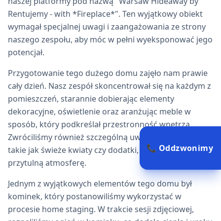
naszej platformy pod nazwą "Warsaw Hideaway by
Rentujemy - with *Fireplace*". Ten wyjątkowy obiekt
wymagał specjalnej uwagi i zaangażowania ze strony
naszego zespołu, aby móc w pełni wyeksponować jego
potencjał.
Przygotowanie tego dużego domu zajęło nam prawie
cały dzień. Nasz zespół skoncentrował się na każdym z
pomieszczeń, starannie dobierając elementy
dekoracyjne, oświetlenie oraz aranżując meble w
sposób, który podkreślał przestronność wnętrza.
Zwróciliśmy również szczególną uwagę na detale,
📞 Oddzwonimy
takie jak świeże kwiaty czy dodatki, które wprowadzały
przytulną atmosferę.
Jednym z wyjątkowych elementów tego domu był
kominek, który postanowiliśmy wykorzystać w
procesie home staging. W trakcie sesji zdjęciowej,