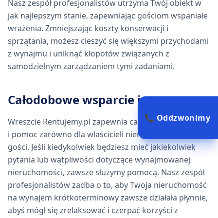
Nasz zespół profesjonalistów utrzyma Twój obiekt w
jak najlepszym stanie, zapewniając gościom wspaniałe
wrażenia. Zmniejszając koszty konserwacji i
sprzątania, możesz cieszyć się większymi przychodami
z wynajmu i uniknąć kłopotów związanych z
samodzielnym zarządzaniem tymi zadaniami.
Całodobowe wsparcie i pomoc
📞 Oddzwonimy
Wreszcie Rentujemy.pl zapewnia całodobowe wsparcie
i pomoc zarówno dla właścicieli nieruchomości, jak i
gości. Jeśli kiedykolwiek będziesz mieć jakiekolwiek
pytania lub wątpliwości dotyczące wynajmowanej
nieruchomości, zawsze służymy pomocą. Nasz zespół
profesjonalistów zadba o to, aby Twoja nieruchomość
na wynajem krótkoterminowy zawsze działała płynnie,
abyś mógł się zrelaksować i czerpać korzyści z