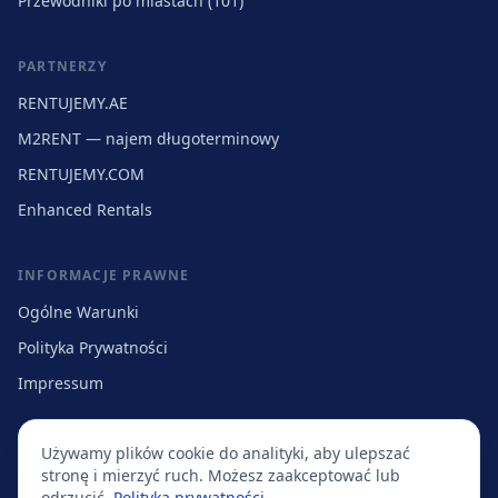
Przewodniki po miastach (101)
PARTNERZY
RENTUJEMY.AE
M2RENT — najem długoterminowy
RENTUJEMY.COM
Enhanced Rentals
INFORMACJE PRAWNE
Ogólne Warunki
Polityka Prywatności
Impressum
Używamy plików cookie do analityki, aby ulepszać
stronę i mierzyć ruch. Możesz zaakceptować lub
Obsługujemy:
Warszawa
·
Kraków
·
Wrocław
·
Poznań
·
Łódź
·
Gdańsk
·
odrzucić.
Polityka prywatności
.