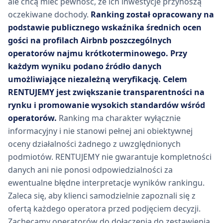
ale chcą mieć pewność, że ich inwestycje przynoszą
oczekiwane dochody.
Ranking został opracowany na
podstawie publicznego wskaźnika średnich ocen
gości na profilach Airbnb poszczególnych
operatorów najmu krótkoterminowego. Przy
każdym wyniku podano źródło danych
umożliwiające niezależną weryfikację. Celem
RENTUJEMY jest zwiększanie transparentności na
rynku i promowanie wysokich standardów wśród
operatorów.
Ranking ma charakter wyłącznie
informacyjny i nie stanowi pełnej ani obiektywnej
oceny działalności żadnego z uwzględnionych
podmiotów. RENTUJEMY nie gwarantuje kompletności
danych ani nie ponosi odpowiedzialności za
ewentualne błędne interpretacje wyników rankingu.
Zaleca się, aby klienci samodzielnie zapoznali się z
ofertą każdego operatora przed podjęciem decyzji.
Zachęcamy operatorów do dołączenia do zestawienia.