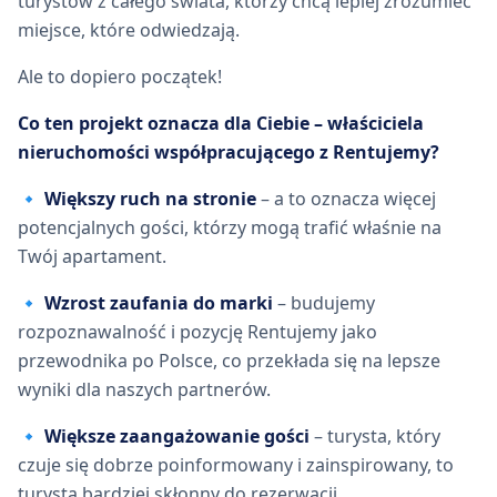
turystów z całego świata, którzy chcą lepiej zrozumieć
miejsce, które odwiedzają.
Ale to dopiero początek!
Co ten projekt oznacza dla Ciebie – właściciela
nieruchomości współpracującego z Rentujemy?
🔹
Większy ruch na stronie
– a to oznacza więcej
potencjalnych gości, którzy mogą trafić właśnie na
Twój apartament.
🔹
Wzrost zaufania do marki
– budujemy
rozpoznawalność i pozycję Rentujemy jako
przewodnika po Polsce, co przekłada się na lepsze
wyniki dla naszych partnerów.
🔹
Większe zaangażowanie gości
– turysta, który
czuje się dobrze poinformowany i zainspirowany, to
turysta bardziej skłonny do rezerwacji.