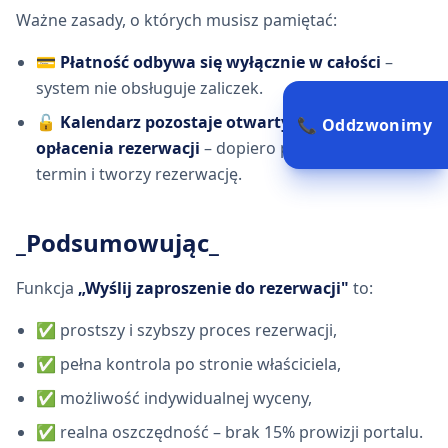
Ważne zasady, o których musisz pamiętać:
💳
Płatność odbywa się wyłącznie w całości
–
system nie obsługuje zaliczek.
🔓
Kalendarz pozostaje otwarty do czasu
📞 Oddzwonimy
opłacenia rezerwacji
– dopiero płatność blokuje
termin i tworzy rezerwację.
_Podsumowując_
Funkcja
„Wyślij zaproszenie do rezerwacji"
to:
✅ prostszy i szybszy proces rezerwacji,
✅ pełna kontrola po stronie właściciela,
✅ możliwość indywidualnej wyceny,
✅ realna oszczędność – brak 15% prowizji portalu.