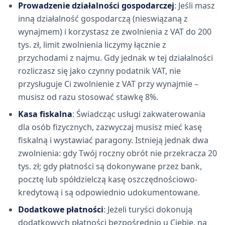
Prowadzenie działalności gospodarczej
: Jeśli masz
inną działalność gospodarczą (nieswiązaną z
wynajmem) i korzystasz ze zwolnienia z VAT do 200
tys. zł, limit zwolnienia liczymy łącznie z
przychodami z najmu. Gdy jednak w tej działalności
rozliczasz się jako czynny podatnik VAT, nie
przysługuje Ci zwolnienie z VAT przy wynajmie –
musisz od razu stosować stawkę 8%.
Kasa fiskalna
: Świadcząc usługi zakwaterowania
dla osób fizycznych, zazwyczaj musisz mieć kasę
fiskalną i wystawiać paragony. Istnieją jednak dwa
zwolnienia: gdy Twój roczny obrót nie przekracza 20
tys. zł; gdy płatności są dokonywane przez bank,
pocztę lub spółdzielczą kasę oszczędnościowo-
kredytową i są odpowiednio udokumentowane.
Dodatkowe płatności
: Jeżeli turyści dokonują
dodatkowych płatności bezpośrednio u Ciebie, na