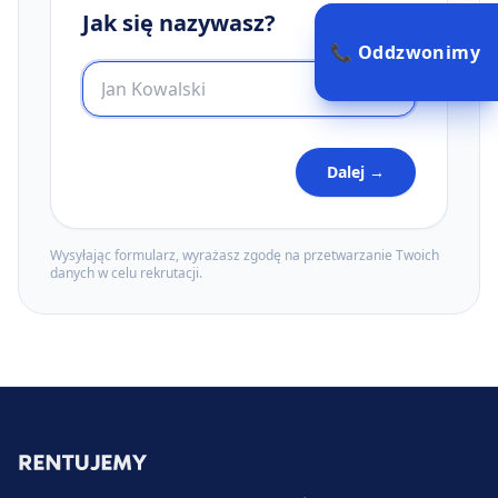
Jak się nazywasz?
📞 Oddzwonimy
Dalej →
Wysyłając formularz, wyrażasz zgodę na przetwarzanie Twoich
danych w celu rekrutacji.