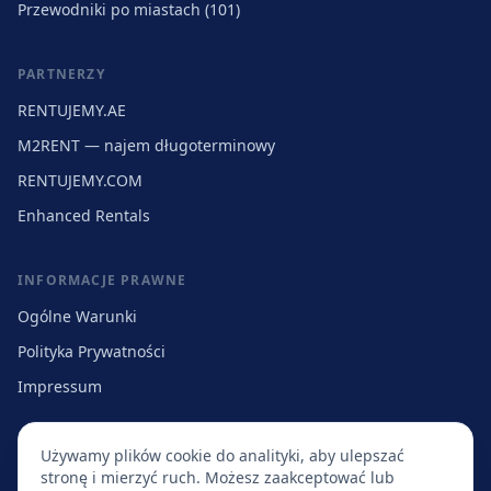
Przewodniki po miastach (101)
PARTNERZY
RENTUJEMY.AE
M2RENT — najem długoterminowy
RENTUJEMY.COM
Enhanced Rentals
INFORMACJE PRAWNE
Ogólne Warunki
Polityka Prywatności
Impressum
Używamy plików cookie do analityki, aby ulepszać
stronę i mierzyć ruch. Możesz zaakceptować lub
Obsługujemy:
Warszawa
·
Kraków
·
Wrocław
·
Poznań
·
Łódź
·
Gdańsk
·