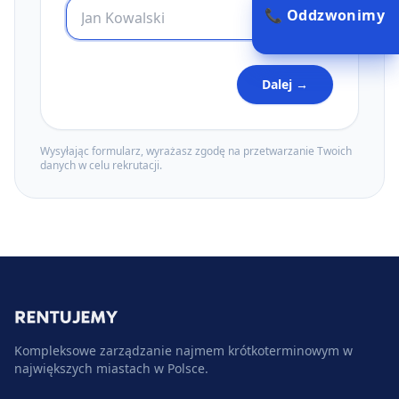
📞 Oddzwonimy
Dalej →
Wysyłając formularz, wyrażasz zgodę na przetwarzanie Twoich
danych w celu rekrutacji.
Kompleksowe zarządzanie najmem krótkoterminowym w
największych miastach w Polsce.