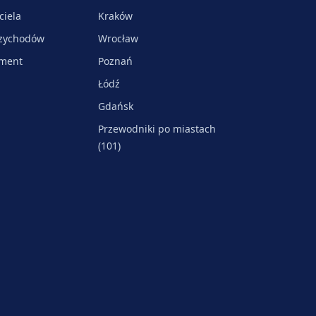
ciela
Kraków
rzychodów
Wrocław
ament
Poznań
Łódź
Gdańsk
Przewodniki po miastach
(101)