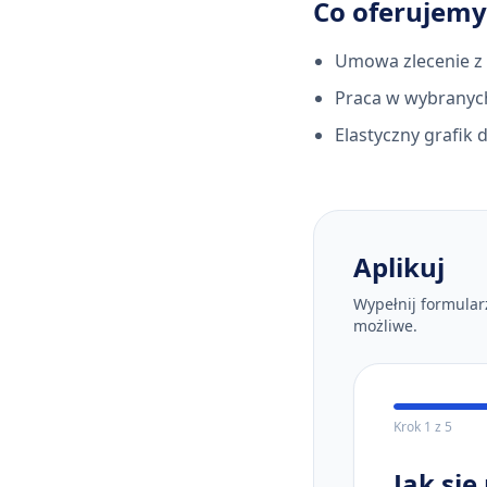
Co oferujemy
Umowa zlecenie z p
Praca w wybranych
Elastyczny grafik
Aplikuj
Wypełnij formularz
możliwe.
Krok
1
z
5
Jak si