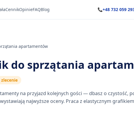
ała
Cennik
Opinie
FAQ
Blog
📞
+48 732 059 29
przątania apartamentów
ik do sprzątania aparta
zlecenie
amenty na przyjazd kolejnych gości — dbasz o czystość, po
 wystawiają najwyższe oceny. Praca z elastycznym grafikiem