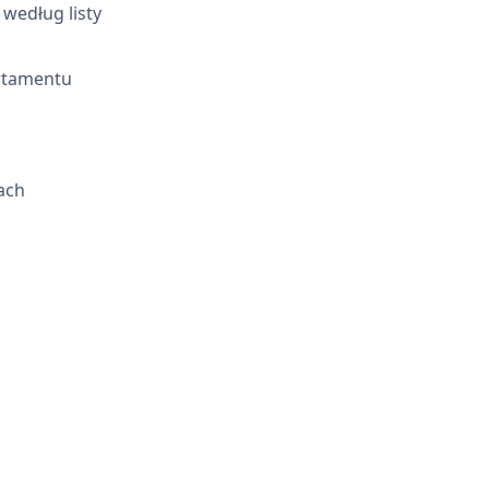
według listy
artamentu
ach