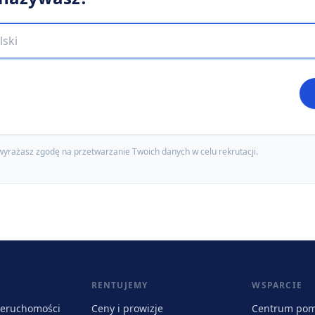
wyrażasz zgodę na przetwarzanie Twoich danych w celu rekrutacji.
RENTUJEMY
WSPARCIE
ieruchomości
Ceny i prowizje
Centrum po