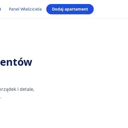
3
Panel Właściciela
Dodaj apartament
mentów
rządek i detale,
.