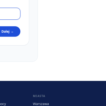
Dalej →
MIASTA
mocy
Warszawa