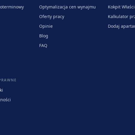
koterminowy
Optymalizacja cen wynajmu
Kokpit Właści
Oferty pracy
Kalkulator p
Opinie
Dodaj apart
Blog
FAQ
 PRAWNE
ki
tności