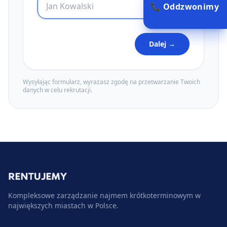
📞 Oddzwonimy
Dalej →
Wysyłając formularz, wyrażasz zgodę na przetwarzanie Twoich
danych w celu rekrutacji.
Kompleksowe zarządzanie najmem krótkoterminowym w
największych miastach w Polsce.